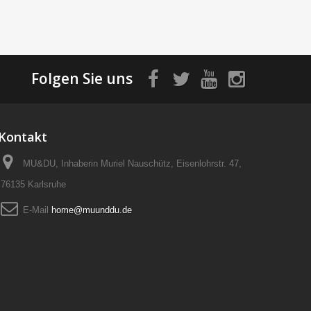
Folgen Sie uns
Kontakt
MU&DU, Inhaberin Muriel Nauschütz, Eisenlohrstr. 47,
76135 Karlsruhe
E-Mail
home@muunddu.de