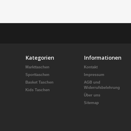
Kategorien
Informationen
Markttaschen
Kontakt
Sporttaschen
Impressum
Basket Taschen
AGB und
Widerrufsbelehrung
Kids Taschen
Über uns
Sitemap