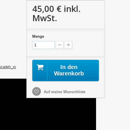
45,00 €
inkl.
MwSt.
Menge
In den
rizadeh_ro
Warenkorb
Auf meine Wunschliste