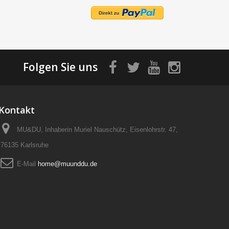
Folgen Sie uns
Kontakt
MU&DU, Inhaberin Muriel Nauschütz, Eisenlohrstr. 47,
76135 Karlsruhe
E-Mail
home@muunddu.de